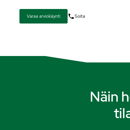
Varaa arviokäynti
Soita
Näin 
ti