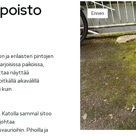
poisto
Ennen
 ja erilaisten pintojen
arjoisissa paikoissa,
attaa näyttää
källä aikavälillä
 kuin
 Katolla sammal sitoo
 johtaa
urioihin. Pihoilla ja