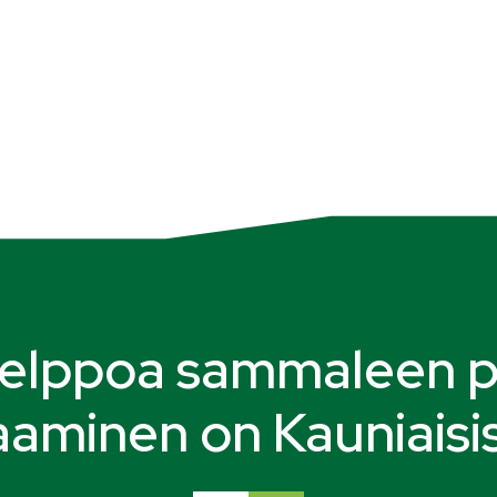
helppoa sammaleen p
laaminen on Kauniaisi