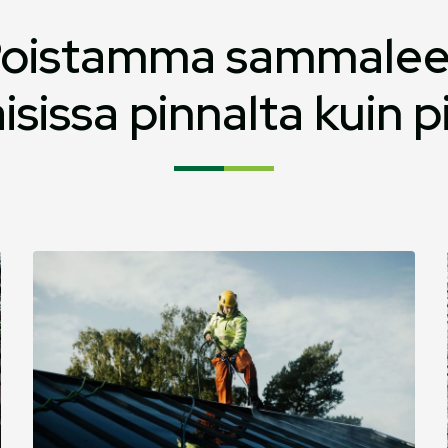
oistamma sammale
isissa pinnalta kuin p