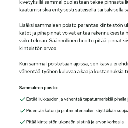
kivetyksillä sammal puolestaan tekee pinnasta li
kaatumisriskiä erityisesti sateisella tai talvisella s
Lisäksi sammaleen poisto parantaa kiinteistön 
katot ja pihapinnat voivat antaa rakennuksest
vaikutelman. Säännöllinen huolto pitää pinnat sii
kiinteistön arvoa.
Kun sammal poistetaan ajoissa, sen kasvu ei ehdi l
vähentää työhön kuluvaa aikaa ja kustannuksia t
Sammaleen poisto:
Estää liukkauden ja vähentää tapaturmariskiä pihalla ja
Pidentää katon ja pintamateriaalien käyttöikää suoja
Pitää kiinteistön ulkonäön siistinä ja arvon korkealla