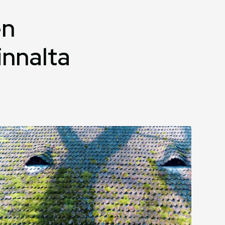
en
innalta