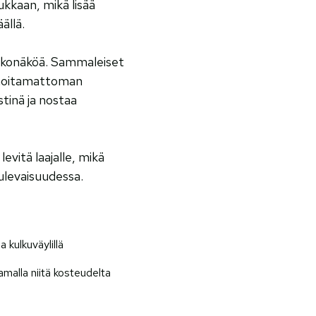
ukkaan, mikä lisää
äällä.
ulkonäköä. Sammaleiset
a hoitamattoman
stinä ja nostaa
evitä laajalle, mikä
ulevaisuudessa.
 kulkuväylillä
amalla niitä kosteudelta