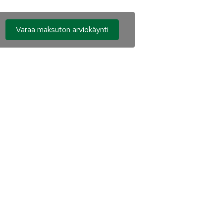
Varaa maksuton arviokäynti
o