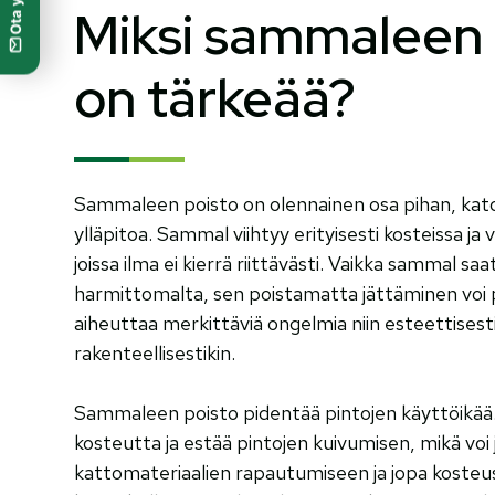
Miksi sammaleen 
on tärkeää?
Sammaleen poisto on olennainen osa pihan, katon
ylläpitoa. Sammal viihtyy erityisesti kosteissa ja v
joissa ilma ei kierrä riittävästi. Vaikka sammal sa
harmittomalta, sen poistamatta jättäminen voi pit
aiheuttaa merkittäviä ongelmia niin esteettisesti
rakenteellisestikin.
Sammaleen poisto pidentää pintojen käyttöikää.
kosteutta ja estää pintojen kuivumisen, mikä voi
kattomateriaalien rapautumiseen ja jopa kosteusva