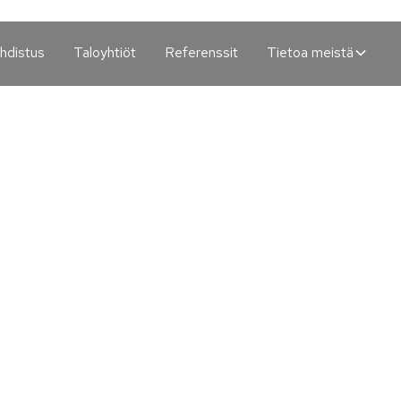
hdistus
Taloyhtiöt
Referenssit
Tietoa meistä
Sammaleen poist
Kauniainen