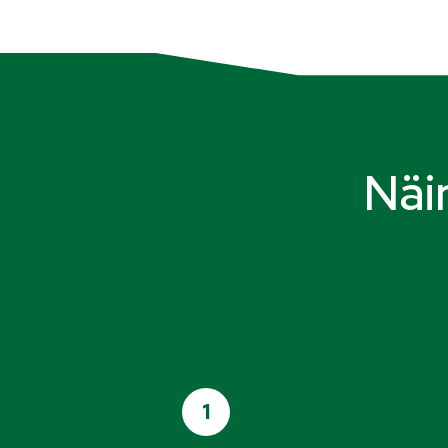
Näi
1