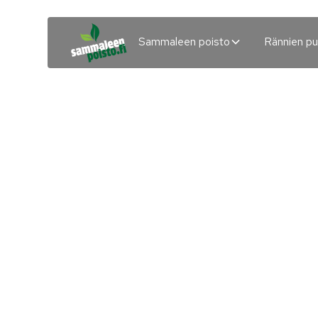
Sammaleen poisto
Rännien pu
Sammaleen po
asfaltilta Lahti