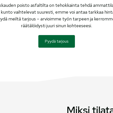
kauden poisto asfaltilta on tehokkainta tehdä ammattila
n kunto vaihtelevat suuresti, emme voi antaa tarkkaa hin
yydä meiltä tarjous – arvioimme työn tarpeen ja kerrom
räätälöidysti juuri sinun kohteeseesi.
Pyydä tarjous
Miksi tila