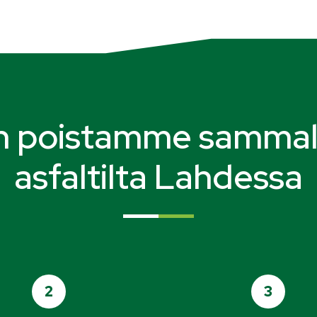
n poistamme samma
asfaltilta Lahdessa
2
3