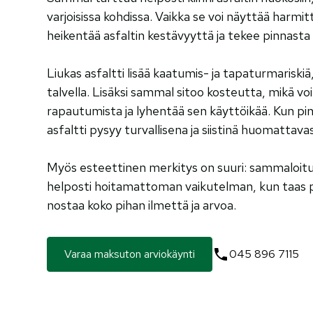
varjoisissa kohdissa. Vaikka se voi näyttää harmi
heikentää asfaltin kestävyyttä ja tekee pinnasta 
Liukas asfaltti lisää kaatumis- ja tapaturmariskiä,
talvella. Lisäksi sammal sitoo kosteutta, mikä voi
rapautumista ja lyhentää sen käyttöikää. Kun pi
asfaltti pysyy turvallisena ja siistinä huomattav
Myös esteettinen merkitys on suuri: sammaloit
helposti hoitamattoman vaikutelman, kun taas puh
nostaa koko pihan ilmettä ja arvoa.
Varaa maksuton arviokäynti
045 896 7115