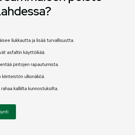
 Lahdessa?
e liukkautta ja lisää turvallisuutta.
ät asfaltin käyttöikää.
hentää pintojen rapautumista.
o kiinteistön ulkonäköä.
ahaa kalliilta kunnostuksilta.
ynti