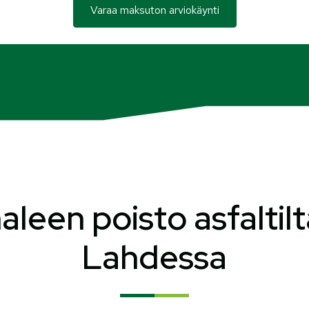
Varaa maksuton arviokäynti
een poisto asfaltilt
Lahdessa