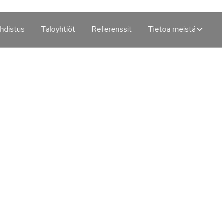
hdistus
Taloyhtiöt
Referenssit
Tietoa meistä
isto
Postinumero*