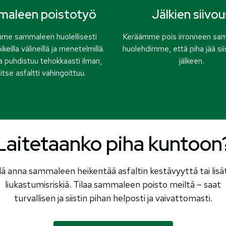
aleen poistotyö
Jälkien siivou
me sammaleen huolellisesti
Keräämme pois irronneen sam
oikeilla välineillä ja menetelmillä.
huolehdimme, että piha jää sii
a puhdistuu tehokkaasti ilman,
jälkeen.
itse asfaltti vahingoittuu.
Laitetaanko piha kuntoon
lä anna sammaleen heikentää asfaltin kestävyyttä tai lisä
liukastumisriskiä. Tilaa sammaleen poisto meiltä – saat
turvallisen ja siistin pihan helposti ja vaivattomasti.