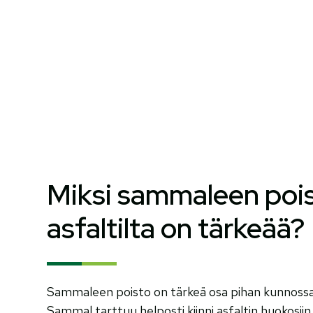
Miksi sammaleen poi
asfaltilta on tärkeää?
Sammaleen poisto on tärkeä osa pihan kunnossapi
Sammal tarttuu helposti kiinni asfaltin huokosiin, 