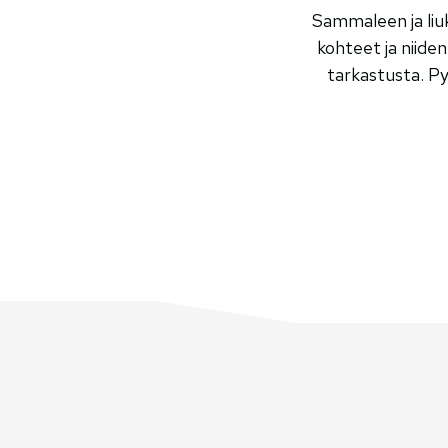
Sammaleen ja liuk
kohteet ja niide
tarkastusta. P