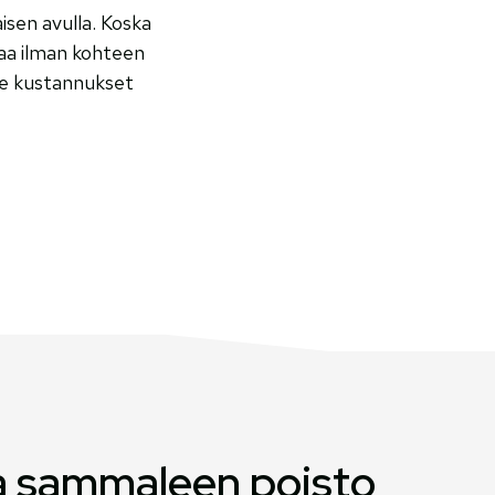
isen avulla. Koska
taa ilman kohteen
me kustannukset
ta sammaleen poisto