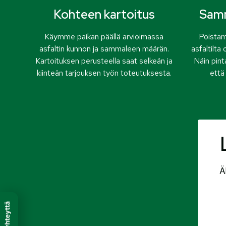
Kohteen kartoitus
Samm
Käymme paikan päällä arvioimassa
Poistam
asfaltin kunnon ja sammaleen määrän.
asfaltilta 
Kartoituksen perusteella saat selkeän ja
Näin pint
kiinteän tarjouksen työn toteutuksesta.
että 
Ä
Ota yhteyttä