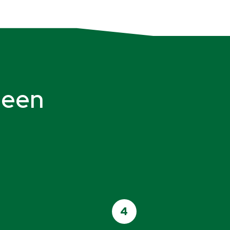
leen
4