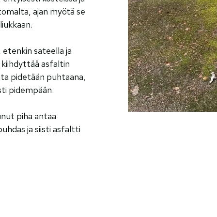
ttomalta, ajan myötä se
liukkaan.
 etenkin sateella ja
 kiihdyttää asfaltin
nta pidetään puhtaana,
asti pidempään.
unut piha antaa
das ja siisti asfaltti