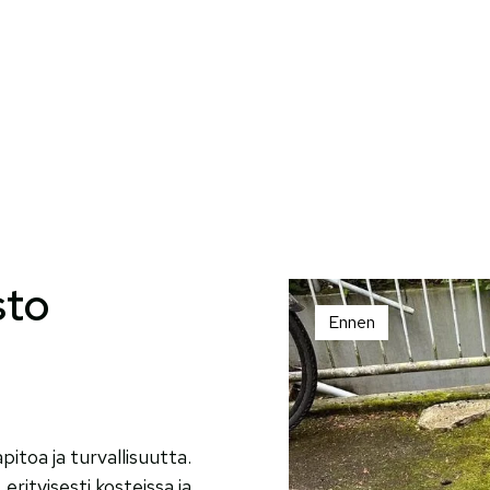
sto
Ennen
toa ja turvallisuutta.
erityisesti kosteissa ja