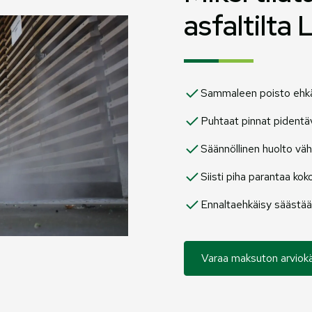
asfaltilta
Sammaleen poisto ehkäise
Puhtaat pinnat pidentäv
Säännöllinen huolto vä
Siisti piha parantaa kok
Ennaltaehkäisy säästää r
Varaa maksuton arviokä