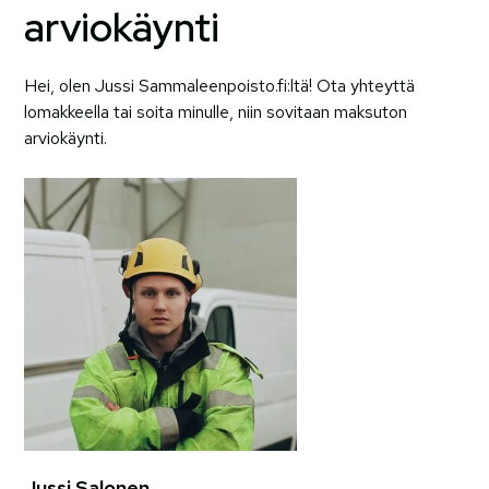
arviokäynti
Hei, olen Jussi Sammaleenpoisto.fi:ltä! Ota yhteyttä
lomakkeella tai soita minulle, niin sovitaan maksuton
arviokäynti.
Jussi Salonen