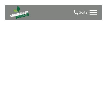
Soita
Sammaleen poisto
peltikatolta
Kirkkonummi