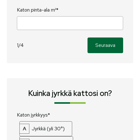
Katon pinta-ala m²*
1/4
Seuraava
Kuinka jyrkkä kattosi on?
Katon jyrkkyys*
A
Jyrkkä (yli 30°)