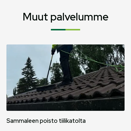
katon puhtaana pitäminen estävät sammalen
uusiutumista.
Muut palvelumme
Sammaleen poisto tiilikatolta