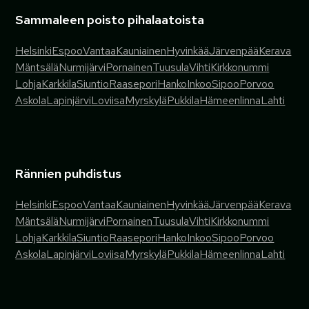
Sammaleen poisto pihalaatoista
Helsinki
Espoo
Vantaa
Kauniainen
Hyvinkää
Järvenpää
Kerava
Mäntsälä
Nurmijärvi
Pornainen
Tuusula
Vihti
Kirkkonummi
Lohja
Karkkila
Siuntio
Raasepori
Hanko
Inkoo
Sipoo
Porvoo
Askola
Lapinjärvi
Loviisa
Myrskylä
Pukkila
Hämeenlinna
Lahti
Rännien puhdistus
Helsinki
Espoo
Vantaa
Kauniainen
Hyvinkää
Järvenpää
Kerava
Mäntsälä
Nurmijärvi
Pornainen
Tuusula
Vihti
Kirkkonummi
Lohja
Karkkila
Siuntio
Raasepori
Hanko
Inkoo
Sipoo
Porvoo
Askola
Lapinjärvi
Loviisa
Myrskylä
Pukkila
Hämeenlinna
Lahti