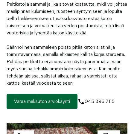
Peltikatolla sammal ja lika sitovat kosteutta, mikä voi johtaa
maalipinnan kulumiseen, ruosteen syntymiseen ja lopulta
pellin heikkenemiseen. Lisäksi kasvusto estää katon
kuivumisen ja voi vaikeuttaa veden poistumista, mikä lisää
vuotoriskiä ja lyhentää katon käyttöikää.
Säännöllinen sammaleen poisto pitää katon siistinä ja
toimintavarmana, samalla ehkäisten kalliita korjaustarpeita.
Puhdas peltikatto ei ainoastaan näytä paremmalta, vaan
myös suojaa tehokkaammin koko rakennusta. Kun huolto
tehdään ajoissa, säästät aikaa, rahaa ja varmistat, että
kattosi kestää vuodesta toiseen.
Varaa maksuton arviokäynti
045 896 7115