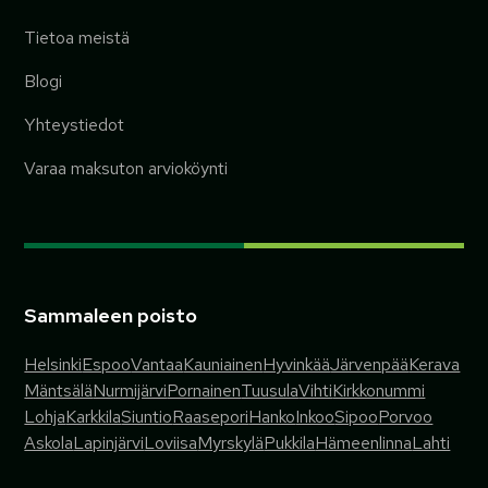
Tietoa meistä
Blogi
Yhteystiedot
Varaa maksuton arvioköynti
Sammaleen poisto
Helsinki
Espoo
Vantaa
Kauniainen
Hyvinkää
Järvenpää
Kerava
Mäntsälä
Nurmijärvi
Pornainen
Tuusula
Vihti
Kirkkonummi
Lohja
Karkkila
Siuntio
Raasepori
Hanko
Inkoo
Sipoo
Porvoo
Askola
Lapinjärvi
Loviisa
Myrskylä
Pukkila
Hämeenlinna
Lahti