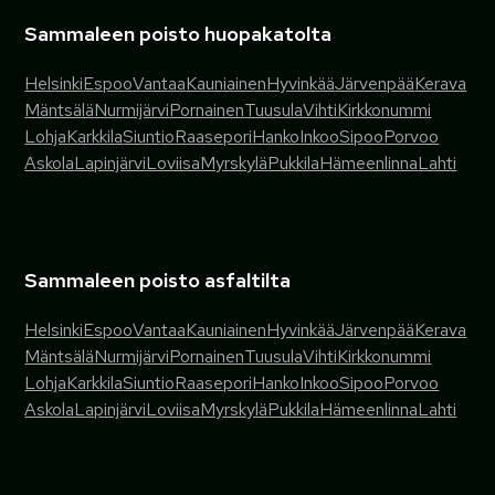
Sammaleen poisto huopakatolta
Helsinki
Espoo
Vantaa
Kauniainen
Hyvinkää
Järvenpää
Kerava
Mäntsälä
Nurmijärvi
Pornainen
Tuusula
Vihti
Kirkkonummi
Lohja
Karkkila
Siuntio
Raasepori
Hanko
Inkoo
Sipoo
Porvoo
Askola
Lapinjärvi
Loviisa
Myrskylä
Pukkila
Hämeenlinna
Lahti
Sammaleen poisto asfaltilta
Helsinki
Espoo
Vantaa
Kauniainen
Hyvinkää
Järvenpää
Kerava
Mäntsälä
Nurmijärvi
Pornainen
Tuusula
Vihti
Kirkkonummi
Lohja
Karkkila
Siuntio
Raasepori
Hanko
Inkoo
Sipoo
Porvoo
Askola
Lapinjärvi
Loviisa
Myrskylä
Pukkila
Hämeenlinna
Lahti