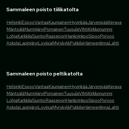
Sammaleen poisto tiilikatolta
Helsinki
Espoo
Vantaa
Kauniainen
Hyvinkää
Järvenpää
Kerava
Mäntsälä
Nurmijärvi
Pornainen
Tuusula
Vihti
Kirkkonummi
Lohja
Karkkila
Siuntio
Raasepori
Hanko
Inkoo
Sipoo
Porvoo
Askola
Lapinjärvi
Loviisa
Myrskylä
Pukkila
Hämeenlinna
Lahti
Sammaleen poisto peltikatolta
Helsinki
Espoo
Vantaa
Kauniainen
Hyvinkää
Järvenpää
Kerava
Mäntsälä
Nurmijärvi
Pornainen
Tuusula
Vihti
Kirkkonummi
Lohja
Karkkila
Siuntio
Raasepori
Hanko
Inkoo
Sipoo
Porvoo
Askola
Lapinjärvi
Loviisa
Myrskylä
Pukkila
Hämeenlinna
Lahti