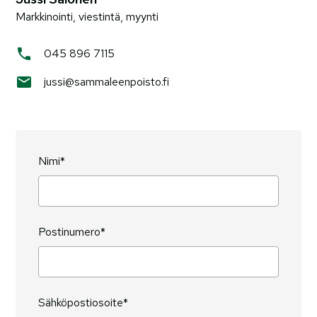
Markkinointi, viestintä, myynti
045 896 7115
jussi@sammaleenpoisto.fi
Nimi*
Postinumero*
Sähköpostiosoite*