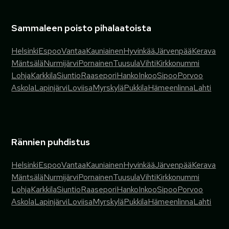
Sammaleen poisto pihalaatoista
Helsinki
Espoo
Vantaa
Kauniainen
Hyvinkää
Järvenpää
Kerava
Mäntsälä
Nurmijärvi
Pornainen
Tuusula
Vihti
Kirkkonummi
Lohja
Karkkila
Siuntio
Raasepori
Hanko
Inkoo
Sipoo
Porvoo
Askola
Lapinjärvi
Loviisa
Myrskylä
Pukkila
Hämeenlinna
Lahti
Rännien puhdistus
Helsinki
Espoo
Vantaa
Kauniainen
Hyvinkää
Järvenpää
Kerava
Mäntsälä
Nurmijärvi
Pornainen
Tuusula
Vihti
Kirkkonummi
Lohja
Karkkila
Siuntio
Raasepori
Hanko
Inkoo
Sipoo
Porvoo
Askola
Lapinjärvi
Loviisa
Myrskylä
Pukkila
Hämeenlinna
Lahti