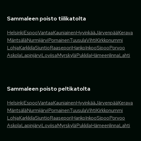
Sammaleen poisto tiilikatolta
Helsinki
Espoo
Vantaa
Kauniainen
Hyvinkää
Järvenpää
Kerava
Mäntsälä
Nurmijärvi
Pornainen
Tuusula
Vihti
Kirkkonummi
Lohja
Karkkila
Siuntio
Raasepori
Hanko
Inkoo
Sipoo
Porvoo
Askola
Lapinjärvi
Loviisa
Myrskylä
Pukkila
Hämeenlinna
Lahti
Sammaleen poisto peltikatolta
Helsinki
Espoo
Vantaa
Kauniainen
Hyvinkää
Järvenpää
Kerava
Mäntsälä
Nurmijärvi
Pornainen
Tuusula
Vihti
Kirkkonummi
Lohja
Karkkila
Siuntio
Raasepori
Hanko
Inkoo
Sipoo
Porvoo
Askola
Lapinjärvi
Loviisa
Myrskylä
Pukkila
Hämeenlinna
Lahti