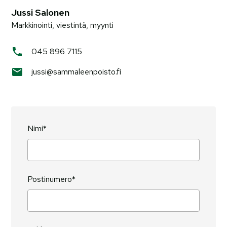
Jussi Salonen
Markkinointi, viestintä, myynti
045 896 7115
jussi@sammaleenpoisto.fi
Nimi*
Postinumero*