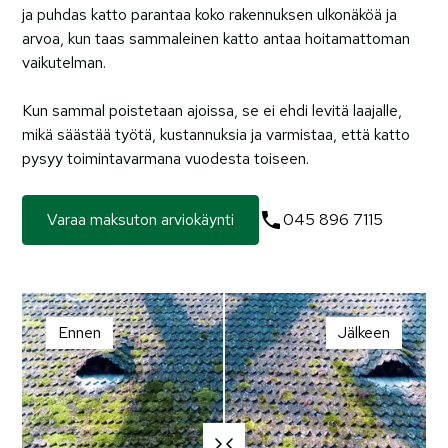
ja puhdas katto parantaa koko rakennuksen ulkonäköä ja
arvoa, kun taas sammaleinen katto antaa hoitamattoman
vaikutelman.
Kun sammal poistetaan ajoissa, se ei ehdi levitä laajalle,
mikä säästää työtä, kustannuksia ja varmistaa, että katto
pysyy toimintavarmana vuodesta toiseen.
Varaa maksuton arviokäynti
045 896 7115
Ennen
Jälkeen