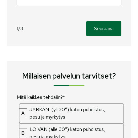
1/3
Seuraava
Millaisen palvelun tarvitset?
Mitä kaikkea tehdään?*
JYRKÄN (yli 30°) katon puhdistus,
A
pesu ja myrkytys
LOIVAN (alle 30°) katon puhdistus,
B
pesu ja myrkytys