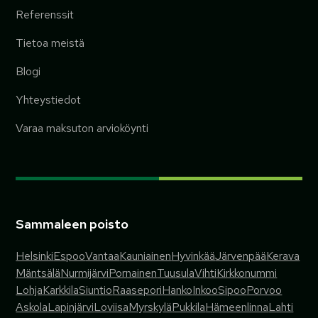
Referenssit
Tietoa meistä
Blogi
Yhteystiedot
Varaa maksuton arvioköynti
Sammaleen poisto
Helsinki
Espoo
Vantaa
Kauniainen
Hyvinkää
Järvenpää
Kerava
Mäntsälä
Nurmijärvi
Pornainen
Tuusula
Vihti
Kirkkonummi
Lohja
Karkkila
Siuntio
Raasepori
Hanko
Inkoo
Sipoo
Porvoo
Askola
Lapinjärvi
Loviisa
Myrskylä
Pukkila
Hämeenlinna
Lahti