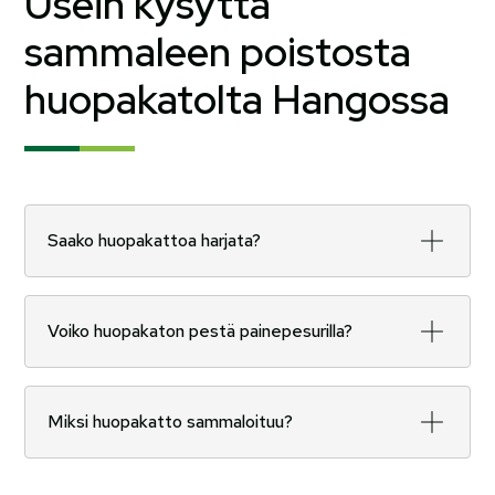
Usein kysyttä
sammaleen poistosta
huopakatolta Hangossa
Saako huopakattoa harjata?
Huopakattoa ei suositella harjattavan kovilla harjoilla,
sillä ne voivat rikkoa huovan pintaa ja lyhentää sen
Voiko huopakaton pestä painepesurilla?
käyttöikää. Sammal ja lika kannattaa poistaa
pehmeämmin menetelmin, esimerkiksi käsin tai
Huopakaton pesu painepesurilla ei ole suositeltavaa.
siihen tarkoitetuilla välineillä.
Liian voimakas vesisuihku voi vahingoittaa
Miksi huopakatto sammaloituu?
huopapintaa ja irrottaa sen suojakiveystä, mikä lisää
vuotoriskiä. Turvallisempaa on poistaa sammal ja lika
Huopakatto sammaloituu erityisesti kosteissa ja
käsin ja käyttää hellävaraisia puhdistusmenetelmiä.