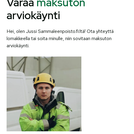
Varaa
maksuton
arviokäynti
Hei, olen Jussi Sammaleenpoisto.fi:ltä! Ota yhteyttä
lomakkeella tai soita minulle, niin sovitaan maksuton
arviokäynti.