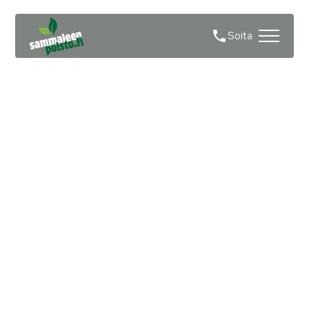
Soita
Sammaleen poisto
huopakatolta Hanko