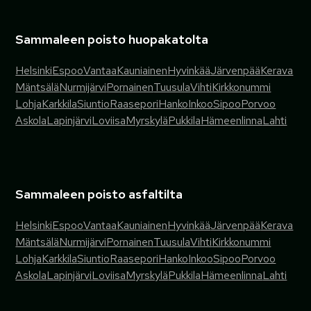
Sammaleen poisto huopakatolta
Helsinki
Espoo
Vantaa
Kauniainen
Hyvinkää
Järvenpää
Kerava
Mäntsälä
Nurmijärvi
Pornainen
Tuusula
Vihti
Kirkkonummi
Lohja
Karkkila
Siuntio
Raasepori
Hanko
Inkoo
Sipoo
Porvoo
Askola
Lapinjärvi
Loviisa
Myrskylä
Pukkila
Hämeenlinna
Lahti
Sammaleen poisto asfaltilta
Helsinki
Espoo
Vantaa
Kauniainen
Hyvinkää
Järvenpää
Kerava
Mäntsälä
Nurmijärvi
Pornainen
Tuusula
Vihti
Kirkkonummi
Lohja
Karkkila
Siuntio
Raasepori
Hanko
Inkoo
Sipoo
Porvoo
Askola
Lapinjärvi
Loviisa
Myrskylä
Pukkila
Hämeenlinna
Lahti