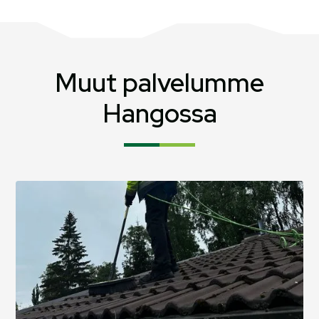
varjoisissa olosuhteissa, joissa aurinko ei pääse
kuivattamaan pintaa. Lisäksi katolle kertynyt lika,
lehdet ja neulaset sitovat kosteutta ja luovat
otollisen kasvualustan sammaleelle.
Muut palvelumme
Hangossa