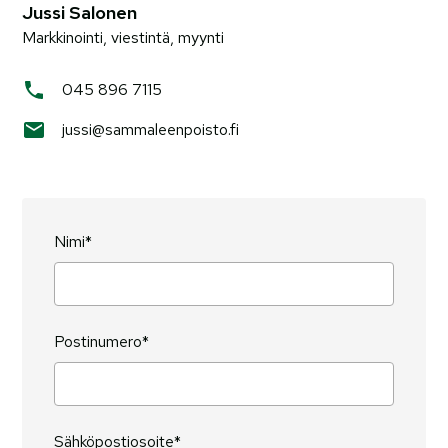
Jussi Salonen
Markkinointi, viestintä, myynti
045 896 7115
jussi@sammaleenpoisto.fi
Nimi*
Postinumero*
Sähköpostiosoite*