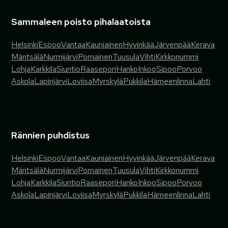
Sammaleen poisto pihalaatoista
Helsinki
Espoo
Vantaa
Kauniainen
Hyvinkää
Järvenpää
Kerava
Mäntsälä
Nurmijärvi
Pornainen
Tuusula
Vihti
Kirkkonummi
Lohja
Karkkila
Siuntio
Raasepori
Hanko
Inkoo
Sipoo
Porvoo
Askola
Lapinjärvi
Loviisa
Myrskylä
Pukkila
Hämeenlinna
Lahti
Rännien puhdistus
Helsinki
Espoo
Vantaa
Kauniainen
Hyvinkää
Järvenpää
Kerava
Mäntsälä
Nurmijärvi
Pornainen
Tuusula
Vihti
Kirkkonummi
Lohja
Karkkila
Siuntio
Raasepori
Hanko
Inkoo
Sipoo
Porvoo
Askola
Lapinjärvi
Loviisa
Myrskylä
Pukkila
Hämeenlinna
Lahti