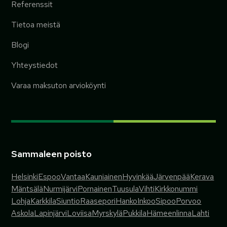
Referenssit
Tietoa meistä
Blogi
Yhteystiedot
Varaa maksuton arvioköynti
Sammaleen poisto
Helsinki
Espoo
Vantaa
Kauniainen
Hyvinkää
Järvenpää
Kerava
Mäntsälä
Nurmijärvi
Pornainen
Tuusula
Vihti
Kirkkonummi
Lohja
Karkkila
Siuntio
Raasepori
Hanko
Inkoo
Sipoo
Porvoo
Askola
Lapinjärvi
Loviisa
Myrskylä
Pukkila
Hämeenlinna
Lahti