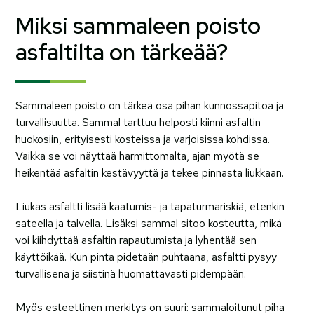
Miksi sammaleen poisto
asfaltilta on tärkeää?
Sammaleen poisto on tärkeä osa pihan kunnossapitoa ja
turvallisuutta. Sammal tarttuu helposti kiinni asfaltin
huokosiin, erityisesti kosteissa ja varjoisissa kohdissa.
Vaikka se voi näyttää harmittomalta, ajan myötä se
heikentää asfaltin kestävyyttä ja tekee pinnasta liukkaan.
Liukas asfaltti lisää kaatumis- ja tapaturmariskiä, etenkin
sateella ja talvella. Lisäksi sammal sitoo kosteutta, mikä
voi kiihdyttää asfaltin rapautumista ja lyhentää sen
käyttöikää. Kun pinta pidetään puhtaana, asfaltti pysyy
turvallisena ja siistinä huomattavasti pidempään.
Myös esteettinen merkitys on suuri: sammaloitunut piha