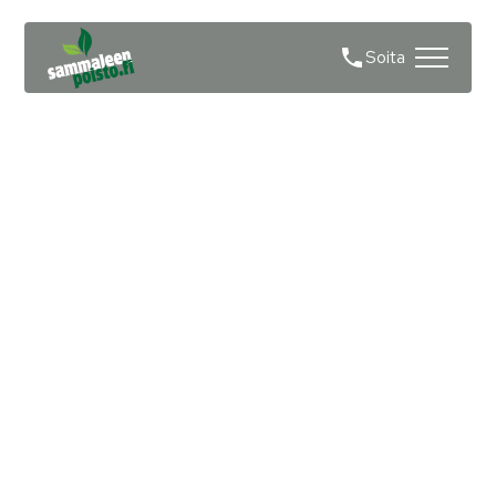
Soita
Sammaleen poisto
asfaltilta Hyvinkää