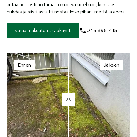
antaa helposti hoitamattoman vaikutelman, kun taas
puhdas ja siisti asfaltti nostaa koko pihan ilmettä ja arvoa.
Varaa maksuton arviokäynti
045 896 7115
Ennen
Jälkeen