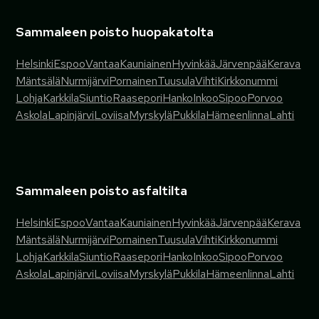
Sammaleen poisto huopakatolta
Helsinki
Espoo
Vantaa
Kauniainen
Hyvinkää
Järvenpää
Kerava
Mäntsälä
Nurmijärvi
Pornainen
Tuusula
Vihti
Kirkkonummi
Lohja
Karkkila
Siuntio
Raasepori
Hanko
Inkoo
Sipoo
Porvoo
Askola
Lapinjärvi
Loviisa
Myrskylä
Pukkila
Hämeenlinna
Lahti
Sammaleen poisto asfaltilta
Helsinki
Espoo
Vantaa
Kauniainen
Hyvinkää
Järvenpää
Kerava
Mäntsälä
Nurmijärvi
Pornainen
Tuusula
Vihti
Kirkkonummi
Lohja
Karkkila
Siuntio
Raasepori
Hanko
Inkoo
Sipoo
Porvoo
Askola
Lapinjärvi
Loviisa
Myrskylä
Pukkila
Hämeenlinna
Lahti