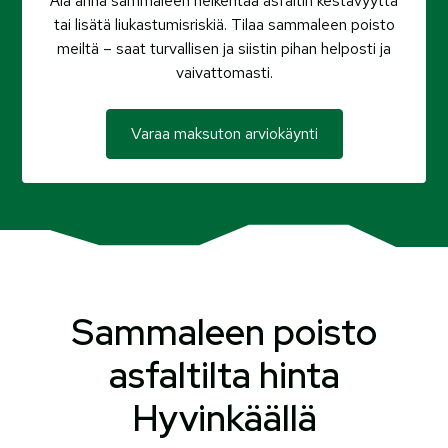
Älä anna sammaleen heikentää asfaltin kestävyyttä
tai lisätä liukastumisriskiä. Tilaa sammaleen poisto
meiltä – saat turvallisen ja siistin pihan helposti ja
vaivattomasti.
Varaa maksuton arviokäynti
Sammaleen poisto
asfaltilta hinta
Hyvinkäällä