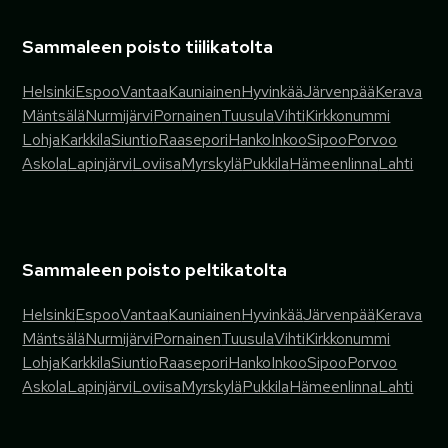
Sammaleen poisto tiilikatolta
Helsinki
Espoo
Vantaa
Kauniainen
Hyvinkää
Järvenpää
Kerava
Mäntsälä
Nurmijärvi
Pornainen
Tuusula
Vihti
Kirkkonummi
Lohja
Karkkila
Siuntio
Raasepori
Hanko
Inkoo
Sipoo
Porvoo
Askola
Lapinjärvi
Loviisa
Myrskylä
Pukkila
Hämeenlinna
Lahti
Sammaleen poisto peltikatolta
Helsinki
Espoo
Vantaa
Kauniainen
Hyvinkää
Järvenpää
Kerava
Mäntsälä
Nurmijärvi
Pornainen
Tuusula
Vihti
Kirkkonummi
Lohja
Karkkila
Siuntio
Raasepori
Hanko
Inkoo
Sipoo
Porvoo
Askola
Lapinjärvi
Loviisa
Myrskylä
Pukkila
Hämeenlinna
Lahti