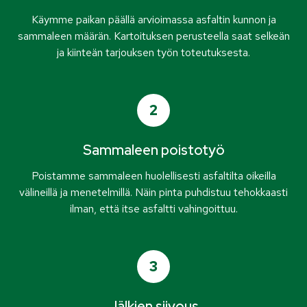
Käymme paikan päällä arvioimassa asfaltin kunnon ja
sammaleen määrän. Kartoituksen perusteella saat selkeän
ja kiinteän tarjouksen työn toteutuksesta.
2
Sammaleen poistotyö
Poistamme sammaleen huolellisesti asfaltilta oikeilla
välineillä ja menetelmillä. Näin pinta puhdistuu tehokkaasti
ilman, että itse asfaltti vahingoittuu.
3
Jälkien siivous