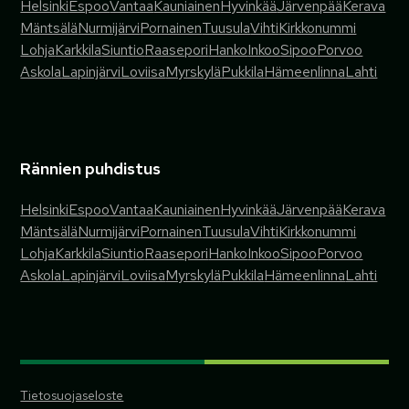
Helsinki
Espoo
Vantaa
Kauniainen
Hyvinkää
Järvenpää
Kerava
Mäntsälä
Nurmijärvi
Pornainen
Tuusula
Vihti
Kirkkonummi
Lohja
Karkkila
Siuntio
Raasepori
Hanko
Inkoo
Sipoo
Porvoo
Askola
Lapinjärvi
Loviisa
Myrskylä
Pukkila
Hämeenlinna
Lahti
Rännien puhdistus
Helsinki
Espoo
Vantaa
Kauniainen
Hyvinkää
Järvenpää
Kerava
Mäntsälä
Nurmijärvi
Pornainen
Tuusula
Vihti
Kirkkonummi
Lohja
Karkkila
Siuntio
Raasepori
Hanko
Inkoo
Sipoo
Porvoo
Askola
Lapinjärvi
Loviisa
Myrskylä
Pukkila
Hämeenlinna
Lahti
Tietosuojaseloste