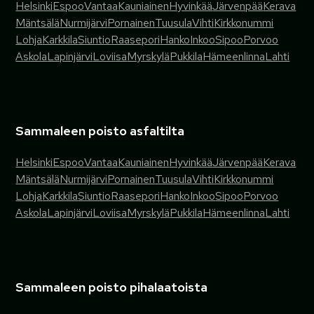
Helsinki
Espoo
Vantaa
Kauniainen
Hyvinkää
Järvenpää
Kerava
Mäntsälä
Nurmijärvi
Pornainen
Tuusula
Vihti
Kirkkonummi
Lohja
Karkkila
Siuntio
Raasepori
Hanko
Inkoo
Sipoo
Porvoo
Askola
Lapinjärvi
Loviisa
Myrskylä
Pukkila
Hämeenlinna
Lahti
Sammaleen poisto asfaltilta
Helsinki
Espoo
Vantaa
Kauniainen
Hyvinkää
Järvenpää
Kerava
Mäntsälä
Nurmijärvi
Pornainen
Tuusula
Vihti
Kirkkonummi
Lohja
Karkkila
Siuntio
Raasepori
Hanko
Inkoo
Sipoo
Porvoo
Askola
Lapinjärvi
Loviisa
Myrskylä
Pukkila
Hämeenlinna
Lahti
Sammaleen poisto pihalaatoista