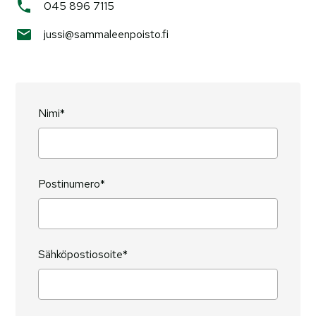
045 896 7115
jussi@sammaleenpoisto.fi
Nimi*
Postinumero*
Sähköpostiosoite*