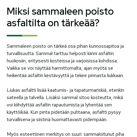
Miksi sammaleen poisto
asfaltilta on tärkeää?
Sammaleen poisto on tärkeä osa pihan kunnossapitoa ja
turvallisuutta. Sammal tarttuu helposti kiinni asfaltin
huokosiin, erityisesti kosteissa ja varjoisissa kohdissa.
Vaikka se voi näyttää harmittomalta, ajan myötä se
heikentää asfaltin kestävyyttä ja tekee pinnasta liukkaan.
Liukas asfaltti lisää kaatumis- ja tapaturmariskiä, etenkin
sateella ja talvella. Lisäksi sammal sitoo kosteutta, mikä
voi kiihdyttää asfaltin rapautumista ja lyhentää sen
käyttöikää. Kun pinta pidetään puhtaana, asfaltti pysyy
turvallisena ja siistinä huomattavasti pidempään.
Myös esteettinen merkitys on suuri: sammaloitunut piha