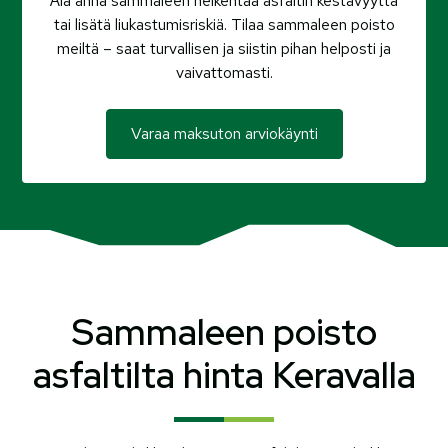
Älä anna sammaleen heikentää asfaltin kestävyyttä
tai lisätä liukastumisriskiä. Tilaa sammaleen poisto
meiltä – saat turvallisen ja siistin pihan helposti ja
vaivattomasti.
Varaa maksuton arviokäynti
Sammaleen poisto
asfaltilta hinta Keravalla