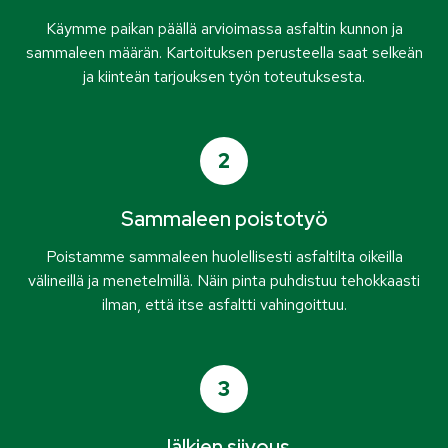
Käymme paikan päällä arvioimassa asfaltin kunnon ja
sammaleen määrän. Kartoituksen perusteella saat selkeän
ja kiinteän tarjouksen työn toteutuksesta.
2
Sammaleen poistotyö
Poistamme sammaleen huolellisesti asfaltilta oikeilla
välineillä ja menetelmillä. Näin pinta puhdistuu tehokkaasti
ilman, että itse asfaltti vahingoittuu.
3
Jälkien siivous