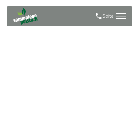
Soita
Sammaleen poisto
asfaltilta Kerava