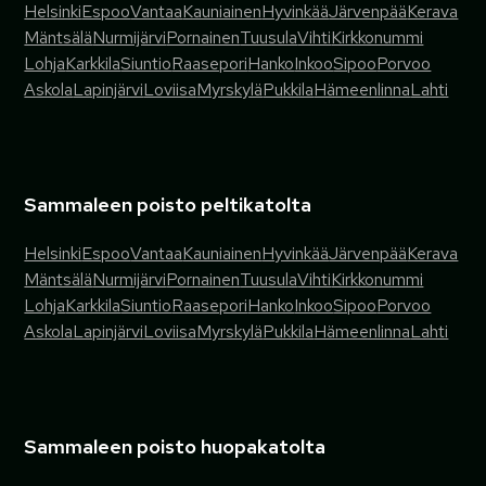
Helsinki
Espoo
Vantaa
Kauniainen
Hyvinkää
Järvenpää
Kerava
Mäntsälä
Nurmijärvi
Pornainen
Tuusula
Vihti
Kirkkonummi
Lohja
Karkkila
Siuntio
Raasepori
Hanko
Inkoo
Sipoo
Porvoo
Askola
Lapinjärvi
Loviisa
Myrskylä
Pukkila
Hämeenlinna
Lahti
Sammaleen poisto peltikatolta
Helsinki
Espoo
Vantaa
Kauniainen
Hyvinkää
Järvenpää
Kerava
Mäntsälä
Nurmijärvi
Pornainen
Tuusula
Vihti
Kirkkonummi
Lohja
Karkkila
Siuntio
Raasepori
Hanko
Inkoo
Sipoo
Porvoo
Askola
Lapinjärvi
Loviisa
Myrskylä
Pukkila
Hämeenlinna
Lahti
Sammaleen poisto huopakatolta