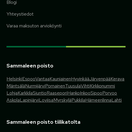
Blogi
Yhteystiedot
Varaa maksuton arvioköynti
Sammaleen poisto
Helsinki
Espoo
Vantaa
Kauniainen
Hyvinkää
Järvenpää
Kerava
Mäntsälä
Nurmijärvi
Pornainen
Tuusula
Vihti
Kirkkonummi
Lohja
Karkkila
Siuntio
Raasepori
Hanko
Inkoo
Sipoo
Porvoo
Askola
Lapinjärvi
Loviisa
Myrskylä
Pukkila
Hämeenlinna
Lahti
Sammaleen poisto tiilikatolta