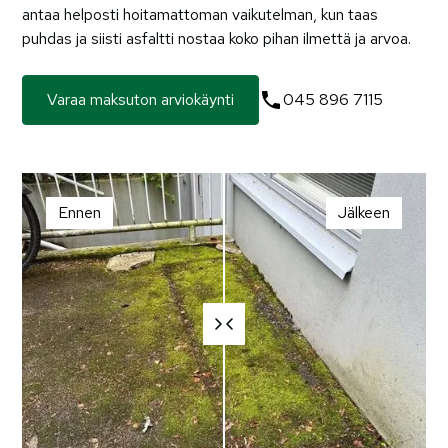
antaa helposti hoitamattoman vaikutelman, kun taas
puhdas ja siisti asfaltti nostaa koko pihan ilmettä ja arvoa.
Varaa maksuton arviokäynti
045 896 7115
Ennen
Jälkeen