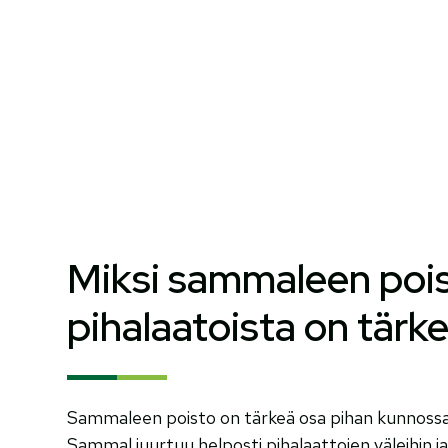
Miksi sammaleen poi
pihalaatoista on tärk
Sammaleen poisto on tärkeä osa pihan kunnossapi
Sammal juurtuu helposti pihalaattojen väleihin ja