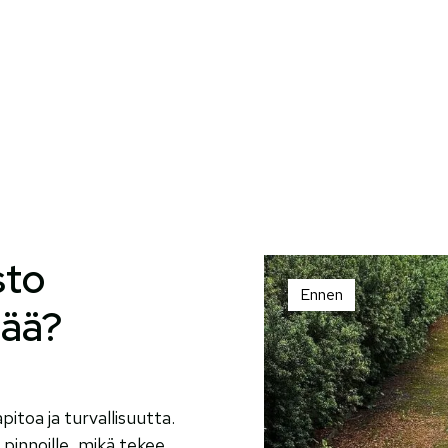
sto
Ennen
eää?
toa ja turvallisuutta.
 pinnoille, mikä tekee