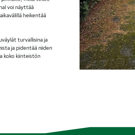
mmal voi näyttää
aikavälillä heikentää
äylät turvallisina ja
ista ja pidentää niiden
a koko kiinteistön