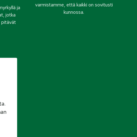
varmistamme, että kaikki on sovitusti
yrkyllä ja
kunnossa.
t, jotka
 pitävät
ta.
han