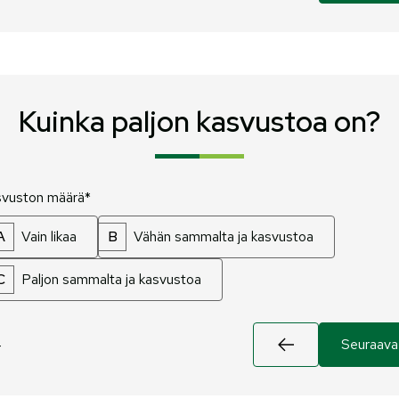
Kuinka paljon kasvustoa on?
vuston määrä*
A
Vain likaa
B
Vähän sammalta ja kasvustoa
C
Paljon sammalta ja kasvustoa
4
Seuraava