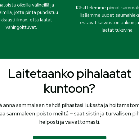
atoista oikeilla välineillä ja
Käsittelemme pinnat sammalm
millä, jotta pinta puhdistuu
lisäämme uudet saumahieka
kkaasti ilman, että laatat
estävät kasvuston paluun ja
vahingoittuvat.
laatat tukevina.
Laitetaanko pihalaatat
kuntoon?
ä anna sammaleen tehdä pihastasi liukasta ja hoitamaton
laa sammaleen poisto meiltä – saat siistin ja turvallisen pi
helposti ja vaivattomasti.