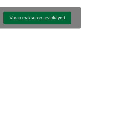
Varaa maksuton arviokäynti
Puhelinnumero*