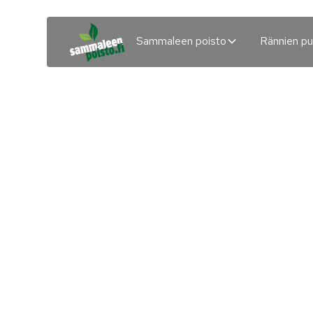
Sammaleen poisto
Rännien pu
Sammaleen po
pihalatoista As