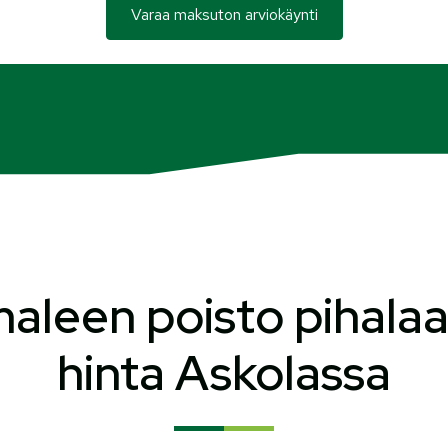
Varaa maksuton arviokäynti
leen poisto pihalaa
hinta Askolassa