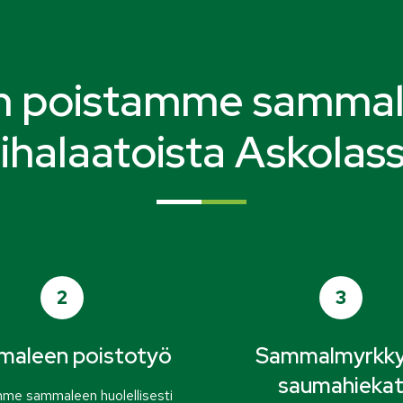
n poistamme samma
ihalaatoista Askolas
2
3
aleen poistotyö
Sammalmyrkky
saumahieka
me sammaleen huolellisesti