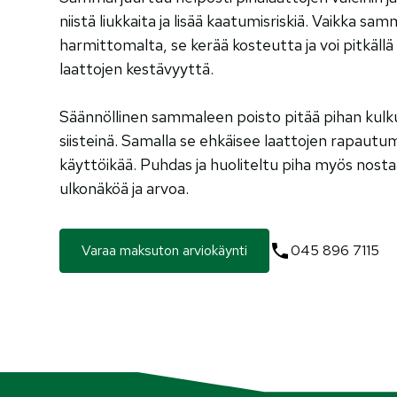
niistä liukkaita ja lisää kaatumisriskiä. Vaikka sa
harmittomalta, se kerää kosteutta ja voi pitkällä 
laattojen kestävyyttä.
Säännöllinen sammaleen poisto pitää pihan kulkuv
siisteinä. Samalla se ehkäisee laattojen rapautum
käyttöikää. Puhdas ja huoliteltu piha myös nosta
ulkonäköä ja arvoa.
Varaa maksuton arviokäynti
045 896 7115