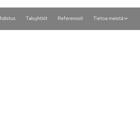
hdistus
Taloyhtiöt
Referenssit
Tietoa meistä
isto
kola
Postinumero*