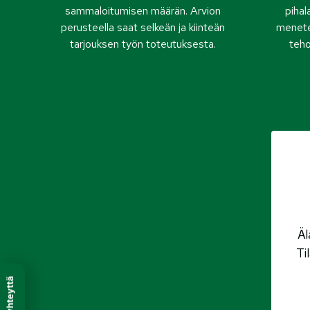
sammaloitumisen määrän. Arvion
pihala
perusteella saat selkeän ja kiinteän
menetel
tarjouksen työn toteutuksesta.
teho
Äl
Ti
Ota yhteyttä