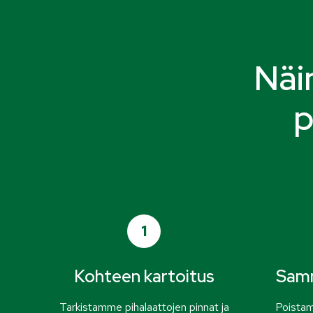
Näi
p
1
Kohteen kartoitus
Samm
Tarkistamme pihalaattojen pinnat ja
Poistam