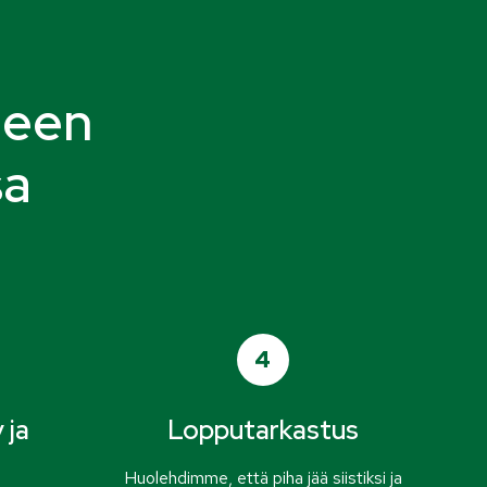
leen
sa
4
 ja
Lopputarkastus
t
Huolehdimme, että piha jää siistiksi ja