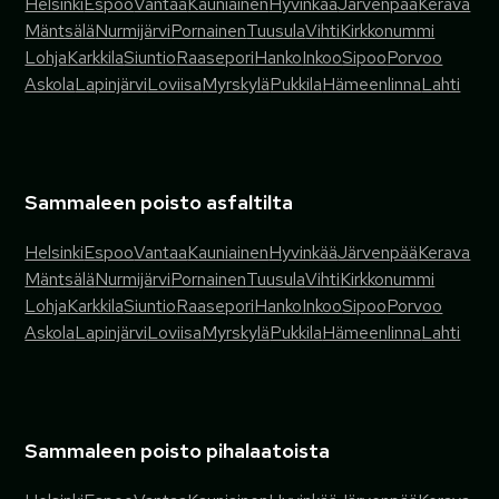
Helsinki
Espoo
Vantaa
Kauniainen
Hyvinkää
Järvenpää
Kerava
Mäntsälä
Nurmijärvi
Pornainen
Tuusula
Vihti
Kirkkonummi
Lohja
Karkkila
Siuntio
Raasepori
Hanko
Inkoo
Sipoo
Porvoo
Askola
Lapinjärvi
Loviisa
Myrskylä
Pukkila
Hämeenlinna
Lahti
Sammaleen poisto asfaltilta
Helsinki
Espoo
Vantaa
Kauniainen
Hyvinkää
Järvenpää
Kerava
Mäntsälä
Nurmijärvi
Pornainen
Tuusula
Vihti
Kirkkonummi
Lohja
Karkkila
Siuntio
Raasepori
Hanko
Inkoo
Sipoo
Porvoo
Askola
Lapinjärvi
Loviisa
Myrskylä
Pukkila
Hämeenlinna
Lahti
Sammaleen poisto pihalaatoista