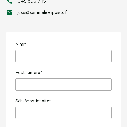
045 896 7115
jussi@sammaleenpoisto.fi
Nimi*
Postinumero*
Sähköpostiosoite*