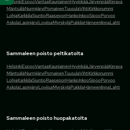
Helsinki
Espoo
Vantaa
Kauniainen
Hyvinkää
Järvenpää
Kerava
Mäntsälä
Nurmijärvi
Pornainen
Tuusula
Vihti
Kirkkonummi
Lohja
Karkkila
Siuntio
Raasepori
Hanko
Inkoo
Sipoo
Porvoo
Askola
Lapinjärvi
Loviisa
Myrskylä
Pukkila
Hämeenlinna
Lahti
Sammaleen poisto peltikatolta
Helsinki
Espoo
Vantaa
Kauniainen
Hyvinkää
Järvenpää
Kerava
Mäntsälä
Nurmijärvi
Pornainen
Tuusula
Vihti
Kirkkonummi
Lohja
Karkkila
Siuntio
Raasepori
Hanko
Inkoo
Sipoo
Porvoo
Askola
Lapinjärvi
Loviisa
Myrskylä
Pukkila
Hämeenlinna
Lahti
Sammaleen poisto huopakatolta