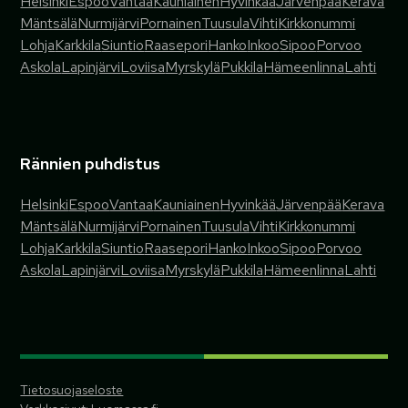
Helsinki
Espoo
Vantaa
Kauniainen
Hyvinkää
Järvenpää
Kerava
Mäntsälä
Nurmijärvi
Pornainen
Tuusula
Vihti
Kirkkonummi
Lohja
Karkkila
Siuntio
Raasepori
Hanko
Inkoo
Sipoo
Porvoo
Askola
Lapinjärvi
Loviisa
Myrskylä
Pukkila
Hämeenlinna
Lahti
Rännien puhdistus
Helsinki
Espoo
Vantaa
Kauniainen
Hyvinkää
Järvenpää
Kerava
Mäntsälä
Nurmijärvi
Pornainen
Tuusula
Vihti
Kirkkonummi
Lohja
Karkkila
Siuntio
Raasepori
Hanko
Inkoo
Sipoo
Porvoo
Askola
Lapinjärvi
Loviisa
Myrskylä
Pukkila
Hämeenlinna
Lahti
Tietosuojaseloste