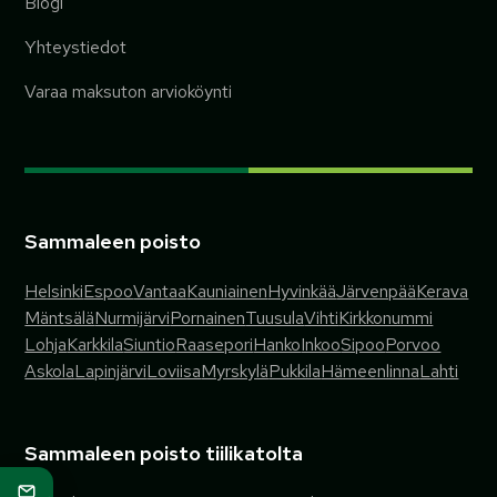
Blogi
Yhteystiedot
Varaa maksuton arvioköynti
Sammaleen poisto
Helsinki
Espoo
Vantaa
Kauniainen
Hyvinkää
Järvenpää
Kerava
Mäntsälä
Nurmijärvi
Pornainen
Tuusula
Vihti
Kirkkonummi
Lohja
Karkkila
Siuntio
Raasepori
Hanko
Inkoo
Sipoo
Porvoo
Askola
Lapinjärvi
Loviisa
Myrskylä
Pukkila
Hämeenlinna
Lahti
Sammaleen poisto tiilikatolta