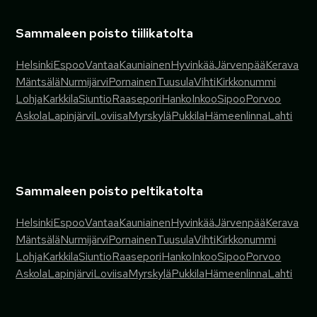
Sammaleen poisto tiilikatolta
Helsinki
Espoo
Vantaa
Kauniainen
Hyvinkää
Järvenpää
Kerava
Mäntsälä
Nurmijärvi
Pornainen
Tuusula
Vihti
Kirkkonummi
Lohja
Karkkila
Siuntio
Raasepori
Hanko
Inkoo
Sipoo
Porvoo
Askola
Lapinjärvi
Loviisa
Myrskylä
Pukkila
Hämeenlinna
Lahti
Sammaleen poisto peltikatolta
Helsinki
Espoo
Vantaa
Kauniainen
Hyvinkää
Järvenpää
Kerava
Mäntsälä
Nurmijärvi
Pornainen
Tuusula
Vihti
Kirkkonummi
Lohja
Karkkila
Siuntio
Raasepori
Hanko
Inkoo
Sipoo
Porvoo
Askola
Lapinjärvi
Loviisa
Myrskylä
Pukkila
Hämeenlinna
Lahti