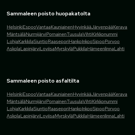
Sammaleen poisto huopakatolta
Helsinki
Espoo
Vantaa
Kauniainen
Hyvinkää
Järvenpää
Kerava
Mäntsälä
Nurmijärvi
Pornainen
Tuusula
Vihti
Kirkkonummi
Lohja
Karkkila
Siuntio
Raasepori
Hanko
Inkoo
Sipoo
Porvoo
Askola
Lapinjärvi
Loviisa
Myrskylä
Pukkila
Hämeenlinna
Lahti
Sammaleen poisto asfaltilta
Helsinki
Espoo
Vantaa
Kauniainen
Hyvinkää
Järvenpää
Kerava
Mäntsälä
Nurmijärvi
Pornainen
Tuusula
Vihti
Kirkkonummi
Lohja
Karkkila
Siuntio
Raasepori
Hanko
Inkoo
Sipoo
Porvoo
Askola
Lapinjärvi
Loviisa
Myrskylä
Pukkila
Hämeenlinna
Lahti