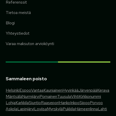
Referenssit
Tietoa meistä
Blogi
Yhteystiedot
Varaa maksuton arvioköynti
Sammaleen poisto
Helsinki
Espoo
Vantaa
Kauniainen
Hyvinkää
Järvenpää
Kerava
Mäntsälä
Nurmijärvi
Pornainen
Tuusula
Vihti
Kirkkonummi
Lohja
Karkkila
Siuntio
Raasepori
Hanko
Inkoo
Sipoo
Porvoo
Askola
Lapinjärvi
Loviisa
Myrskylä
Pukkila
Hämeenlinna
Lahti