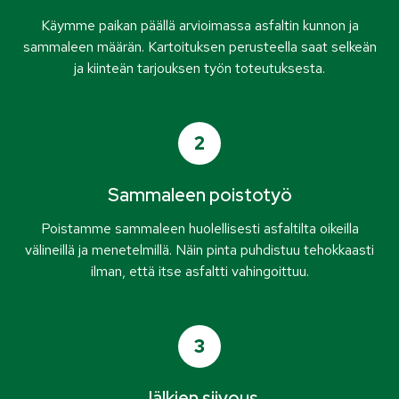
Käymme paikan päällä arvioimassa asfaltin kunnon ja
sammaleen määrän. Kartoituksen perusteella saat selkeän
ja kiinteän tarjouksen työn toteutuksesta.
2
Sammaleen poistotyö
Poistamme sammaleen huolellisesti asfaltilta oikeilla
välineillä ja menetelmillä. Näin pinta puhdistuu tehokkaasti
ilman, että itse asfaltti vahingoittuu.
3
Jälkien siivous