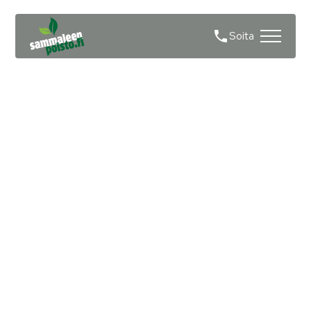
Soita
Sammaleen poisto
asfaltilta Raasepori