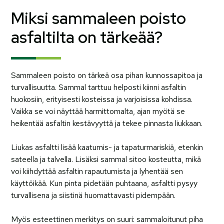
Miksi sammaleen poisto
asfaltilta on tärkeää?
Sammaleen poisto on tärkeä osa pihan kunnossapitoa ja
turvallisuutta. Sammal tarttuu helposti kiinni asfaltin
huokosiin, erityisesti kosteissa ja varjoisissa kohdissa.
Vaikka se voi näyttää harmittomalta, ajan myötä se
heikentää asfaltin kestävyyttä ja tekee pinnasta liukkaan.
Liukas asfaltti lisää kaatumis- ja tapaturmariskiä, etenkin
sateella ja talvella. Lisäksi sammal sitoo kosteutta, mikä
voi kiihdyttää asfaltin rapautumista ja lyhentää sen
käyttöikää. Kun pinta pidetään puhtaana, asfaltti pysyy
turvallisena ja siistinä huomattavasti pidempään.
Myös esteettinen merkitys on suuri: sammaloitunut piha