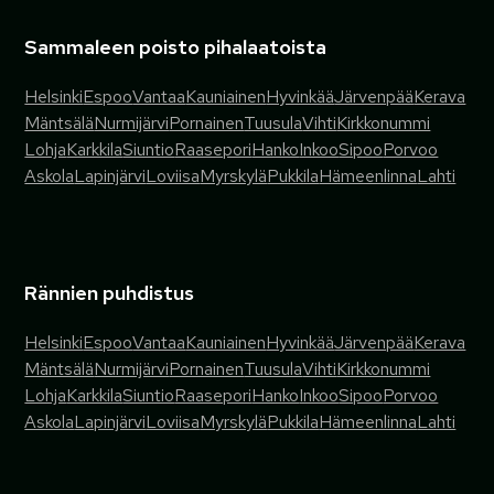
Sammaleen poisto pihalaatoista
Helsinki
Espoo
Vantaa
Kauniainen
Hyvinkää
Järvenpää
Kerava
Mäntsälä
Nurmijärvi
Pornainen
Tuusula
Vihti
Kirkkonummi
Lohja
Karkkila
Siuntio
Raasepori
Hanko
Inkoo
Sipoo
Porvoo
Askola
Lapinjärvi
Loviisa
Myrskylä
Pukkila
Hämeenlinna
Lahti
Rännien puhdistus
Helsinki
Espoo
Vantaa
Kauniainen
Hyvinkää
Järvenpää
Kerava
Mäntsälä
Nurmijärvi
Pornainen
Tuusula
Vihti
Kirkkonummi
Lohja
Karkkila
Siuntio
Raasepori
Hanko
Inkoo
Sipoo
Porvoo
Askola
Lapinjärvi
Loviisa
Myrskylä
Pukkila
Hämeenlinna
Lahti