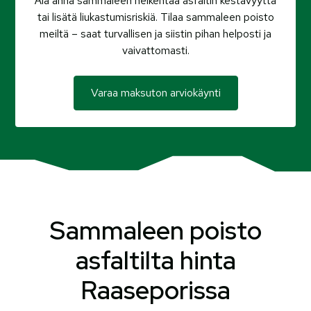
Älä anna sammaleen heikentää asfaltin kestävyyttä
tai lisätä liukastumisriskiä. Tilaa sammaleen poisto
meiltä – saat turvallisen ja siistin pihan helposti ja
vaivattomasti.
Varaa maksuton arviokäynti
Sammaleen poisto
asfaltilta hinta
Raaseporissa