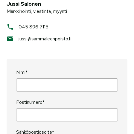
Jussi Salonen
Markkinointi, viestintä, myynti
045 896 7115
jussi@sammaleenpoisto.fi
Nimi*
Postinumero*
Sähköpostiosoite*