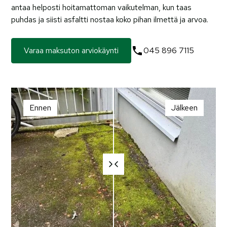
antaa helposti hoitamattoman vaikutelman, kun taas
puhdas ja siisti asfaltti nostaa koko pihan ilmettä ja arvoa.
Varaa maksuton arviokäynti
045 896 7115
Ennen
Jälkeen