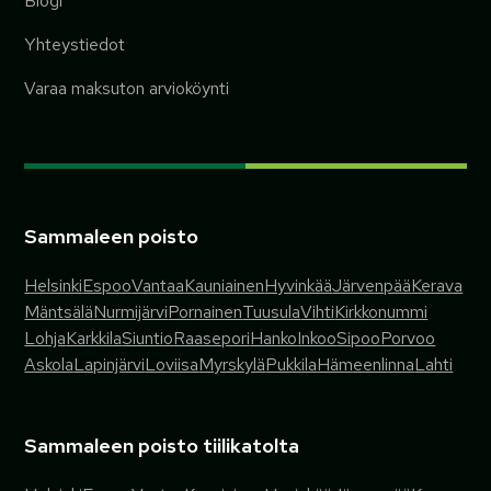
Blogi
Yhteystiedot
Varaa maksuton arvioköynti
Sammaleen poisto
Helsinki
Espoo
Vantaa
Kauniainen
Hyvinkää
Järvenpää
Kerava
Mäntsälä
Nurmijärvi
Pornainen
Tuusula
Vihti
Kirkkonummi
Lohja
Karkkila
Siuntio
Raasepori
Hanko
Inkoo
Sipoo
Porvoo
Askola
Lapinjärvi
Loviisa
Myrskylä
Pukkila
Hämeenlinna
Lahti
Sammaleen poisto tiilikatolta