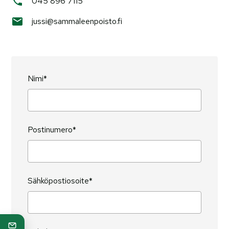
045 896 7115
jussi@sammaleenpoisto.fi
Nimi*
Postinumero*
Sähköpostiosoite*