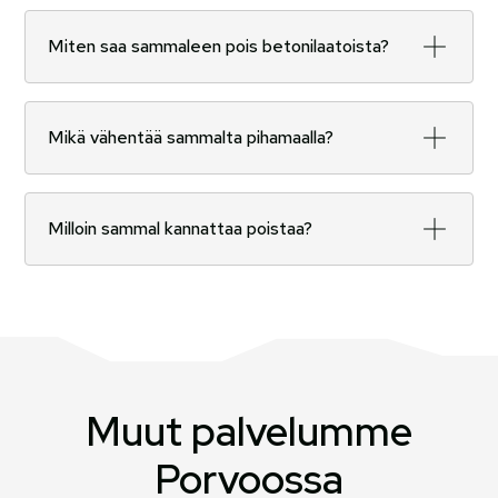
Miten saa sammaleen pois betonilaatoista?
Sammal kannattaa poistaa betonilaatoista
mekaanisesti harjaamalla tai kaapimalla. Tarvittaessa
Mikä vähentää sammalta pihamaalla?
voidaan käyttää sammaleen poistoon tarkoitettuja
aineita, mutta tärkeintä on, ettei laatan pintaa
Sammaleen kasvua vähentää hyvä ilmanvaihto,
vahingoiteta.
riittävä auringonvalo ja pintojen puhtaana pitäminen.
Milloin sammal kannattaa poistaa?
Kun lehdet, neulaset ja muu lika poistetaan
säännöllisesti, kosteus ei pääse kertymään ja
Sammal kannattaa poistaa heti sen ilmaantuessa,
sammal ei viihdy.
jotta se ei ehdi levitä laajemmalle. Paras ajankohta
puhdistukselle on keväällä tai syksyllä, kun kasvusto
on helposti irrotettavissa ja sää on sopivan kostea,
mutta ei liian kylmä.
Muut palvelumme
Porvoossa