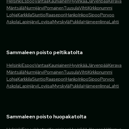
Helsinki
Espoo
Vantaa
Kauniainen
Hyvinkää
Järvenpää
Kerava
Mäntsälä
Nurmijärvi
Pornainen
Tuusula
Vihti
Kirkkonummi
Lohja
Karkkila
Siuntio
Raasepori
Hanko
Inkoo
Sipoo
Porvoo
Askola
Lapinjärvi
Loviisa
Myrskylä
Pukkila
Hämeenlinna
Lahti
Sammaleen poisto peltikatolta
Helsinki
Espoo
Vantaa
Kauniainen
Hyvinkää
Järvenpää
Kerava
Mäntsälä
Nurmijärvi
Pornainen
Tuusula
Vihti
Kirkkonummi
Lohja
Karkkila
Siuntio
Raasepori
Hanko
Inkoo
Sipoo
Porvoo
Askola
Lapinjärvi
Loviisa
Myrskylä
Pukkila
Hämeenlinna
Lahti
Sammaleen poisto huopakatolta