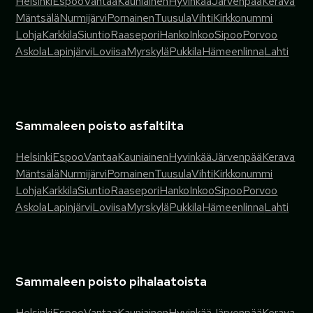
Helsinki
Espoo
Vantaa
Kauniainen
Hyvinkää
Järvenpää
Kerava
Mäntsälä
Nurmijärvi
Pornainen
Tuusula
Vihti
Kirkkonummi
Lohja
Karkkila
Siuntio
Raasepori
Hanko
Inkoo
Sipoo
Porvoo
Askola
Lapinjärvi
Loviisa
Myrskylä
Pukkila
Hämeenlinna
Lahti
Sammaleen poisto asfaltilta
Helsinki
Espoo
Vantaa
Kauniainen
Hyvinkää
Järvenpää
Kerava
Mäntsälä
Nurmijärvi
Pornainen
Tuusula
Vihti
Kirkkonummi
Lohja
Karkkila
Siuntio
Raasepori
Hanko
Inkoo
Sipoo
Porvoo
Askola
Lapinjärvi
Loviisa
Myrskylä
Pukkila
Hämeenlinna
Lahti
Sammaleen poisto pihalaatoista
Helsinki
Espoo
Vantaa
Kauniainen
Hyvinkää
Järvenpää
Kerava