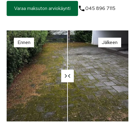
Varaa maksuton arviokäynti
045 896 7115
Ennen
Jälkeen