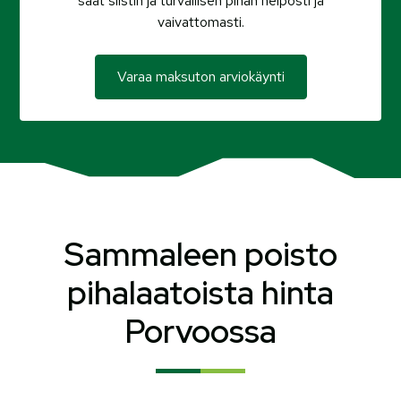
saat siistin ja turvallisen pihan helposti ja
vaivattomasti.
Varaa maksuton arviokäynti
Sammaleen poisto
pihalaatoista hinta
Porvoossa