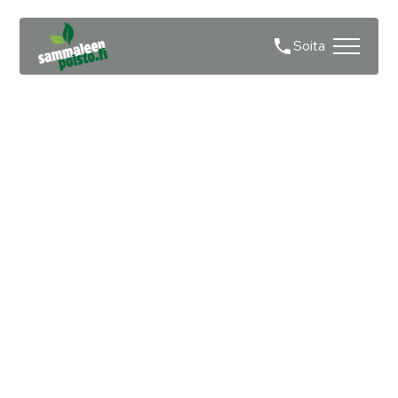
Soita
Sammaleen poisto
pihalatoista Porvoo