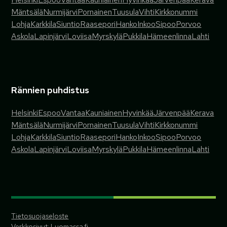
Mäntsälä
Nurmijärvi
Pornainen
Tuusula
Vihti
Kirkkonummi
Lohja
Karkkila
Siuntio
Raasepori
Hanko
Inkoo
Sipoo
Porvoo
Askola
Lapinjärvi
Loviisa
Myrskylä
Pukkila
Hämeenlinna
Lahti
Rännien puhdistus
Helsinki
Espoo
Vantaa
Kauniainen
Hyvinkää
Järvenpää
Kerava
Mäntsälä
Nurmijärvi
Pornainen
Tuusula
Vihti
Kirkkonummi
Lohja
Karkkila
Siuntio
Raasepori
Hanko
Inkoo
Sipoo
Porvoo
Askola
Lapinjärvi
Loviisa
Myrskylä
Pukkila
Hämeenlinna
Lahti
Tietosuojaseloste
Verkkosivut: Luomassa.fi