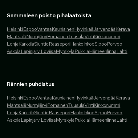
Sammaleen poisto pihalaatoista
Helsinki
Espoo
Vantaa
Kauniainen
Hyvinkää
Järvenpää
Kerava
Mäntsälä
Nurmijärvi
Pornainen
Tuusula
Vihti
Kirkkonummi
Lohja
Karkkila
Siuntio
Raasepori
Hanko
Inkoo
Sipoo
Porvoo
Askola
Lapinjärvi
Loviisa
Myrskylä
Pukkila
Hämeenlinna
Lahti
Rännien puhdistus
Helsinki
Espoo
Vantaa
Kauniainen
Hyvinkää
Järvenpää
Kerava
Mäntsälä
Nurmijärvi
Pornainen
Tuusula
Vihti
Kirkkonummi
Lohja
Karkkila
Siuntio
Raasepori
Hanko
Inkoo
Sipoo
Porvoo
Askola
Lapinjärvi
Loviisa
Myrskylä
Pukkila
Hämeenlinna
Lahti