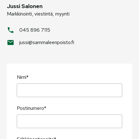
Jussi Salonen
Markkinointi, viestintä, myynti
045 896 7115
jussi@sammaleenpoisto.fi
Nimi*
Postinumero*