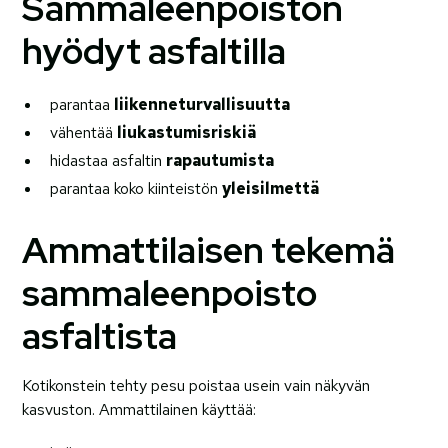
Sammaleenpoiston
hyödyt asfaltilla
parantaa
liikenneturvallisuutta
vähentää
liukastumisriskiä
hidastaa asfaltin
rapautumista
parantaa koko kiinteistön
yleisilmettä
Ammattilaisen tekemä
sammaleenpoisto
asfaltista
Kotikonstein tehty pesu poistaa usein vain näkyvän
kasvuston. Ammattilainen käyttää: