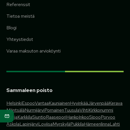
Referenssit
Tietoa meistä
Blogi
Yhteystiedot
Varaa maksuton arvioköynti
Sammaleen poisto
Helsinki
Espoo
Vantaa
Kauniainen
Hyvinkää
Järvenpää
Kerava
Mäntsälä
Nurmijärvi
Pornainen
Tuusula
Vihti
Kirkkonummi
Lohja
Karkkila
Siuntio
Raasepori
Hanko
Inkoo
Sipoo
Porvoo
Askola
Lapinjärvi
Loviisa
Myrskylä
Pukkila
Hämeenlinna
Lahti