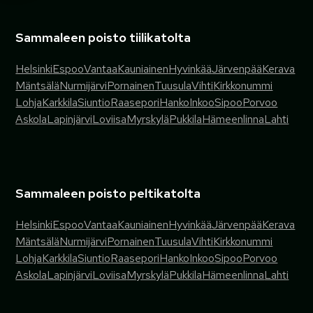
Sammaleen poisto tiilikatolta
Helsinki
Espoo
Vantaa
Kauniainen
Hyvinkää
Järvenpää
Kerava
Mäntsälä
Nurmijärvi
Pornainen
Tuusula
Vihti
Kirkkonummi
Lohja
Karkkila
Siuntio
Raasepori
Hanko
Inkoo
Sipoo
Porvoo
Askola
Lapinjärvi
Loviisa
Myrskylä
Pukkila
Hämeenlinna
Lahti
Sammaleen poisto peltikatolta
Helsinki
Espoo
Vantaa
Kauniainen
Hyvinkää
Järvenpää
Kerava
Mäntsälä
Nurmijärvi
Pornainen
Tuusula
Vihti
Kirkkonummi
Lohja
Karkkila
Siuntio
Raasepori
Hanko
Inkoo
Sipoo
Porvoo
Askola
Lapinjärvi
Loviisa
Myrskylä
Pukkila
Hämeenlinna
Lahti