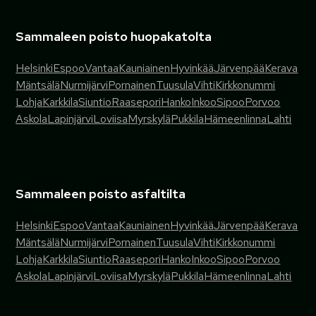
Sammaleen poisto huopakatolta
Helsinki
Espoo
Vantaa
Kauniainen
Hyvinkää
Järvenpää
Kerava
Mäntsälä
Nurmijärvi
Pornainen
Tuusula
Vihti
Kirkkonummi
Lohja
Karkkila
Siuntio
Raasepori
Hanko
Inkoo
Sipoo
Porvoo
Askola
Lapinjärvi
Loviisa
Myrskylä
Pukkila
Hämeenlinna
Lahti
Sammaleen poisto asfaltilta
Helsinki
Espoo
Vantaa
Kauniainen
Hyvinkää
Järvenpää
Kerava
Mäntsälä
Nurmijärvi
Pornainen
Tuusula
Vihti
Kirkkonummi
Lohja
Karkkila
Siuntio
Raasepori
Hanko
Inkoo
Sipoo
Porvoo
Askola
Lapinjärvi
Loviisa
Myrskylä
Pukkila
Hämeenlinna
Lahti