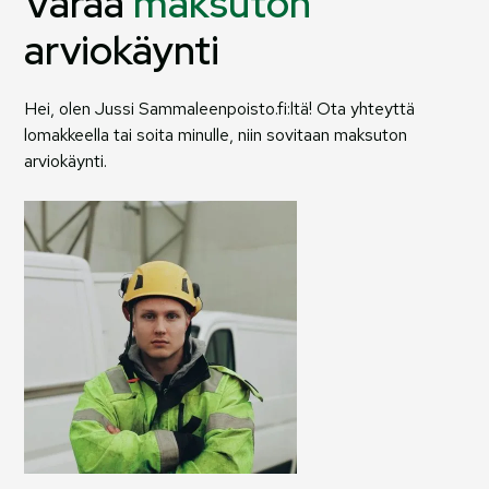
Varaa
maksuton
arviokäynti
Hei, olen Jussi Sammaleenpoisto.fi:ltä! Ota yhteyttä
lomakkeella tai soita minulle, niin sovitaan maksuton
arviokäynti.