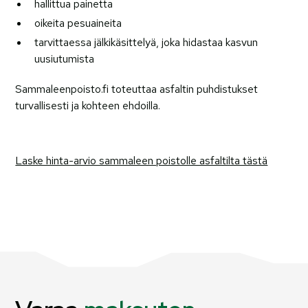
hallittua painetta
oikeita pesuaineita
tarvittaessa jälkikäsittelyä, joka hidastaa kasvun
uusiutumista
Sammaleenpoisto.fi toteuttaa asfaltin puhdistukset
turvallisesti ja kohteen ehdoilla.
Laske hinta-arvio sammaleen poistolle asfaltilta tästä