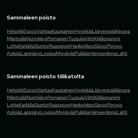
Sammaleen poisto
Helsinki
Espoo
Vantaa
Kauniainen
Hyvinkää
Järvenpää
Kerava
Mäntsälä
Nurmijärvi
Pornainen
Tuusula
Vihti
Kirkkonummi
Lohja
Karkkila
Siuntio
Raasepori
Hanko
Inkoo
Sipoo
Porvoo
Askola
Lapinjärvi
Loviisa
Myrskylä
Pukkila
Hämeenlinna
Lahti
Sammaleen poisto tiilikatolta
Helsinki
Espoo
Vantaa
Kauniainen
Hyvinkää
Järvenpää
Kerava
Mäntsälä
Nurmijärvi
Pornainen
Tuusula
Vihti
Kirkkonummi
Lohja
Karkkila
Siuntio
Raasepori
Hanko
Inkoo
Sipoo
Porvoo
Askola
Lapinjärvi
Loviisa
Myrskylä
Pukkila
Hämeenlinna
Lahti