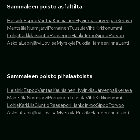
Sammaleen poisto asfaltilta
Helsinki
Espoo
Vantaa
Kauniainen
Hyvinkää
Järvenpää
Kerava
Mäntsälä
Nurmijärvi
Pornainen
Tuusula
Vihti
Kirkkonummi
Lohja
Karkkila
Siuntio
Raasepori
Hanko
Inkoo
Sipoo
Porvoo
Askola
Lapinjärvi
Loviisa
Myrskylä
Pukkila
Hämeenlinna
Lahti
Sammaleen poisto pihalaatoista
Helsinki
Espoo
Vantaa
Kauniainen
Hyvinkää
Järvenpää
Kerava
Mäntsälä
Nurmijärvi
Pornainen
Tuusula
Vihti
Kirkkonummi
Lohja
Karkkila
Siuntio
Raasepori
Hanko
Inkoo
Sipoo
Porvoo
Askola
Lapinjärvi
Loviisa
Myrskylä
Pukkila
Hämeenlinna
Lahti