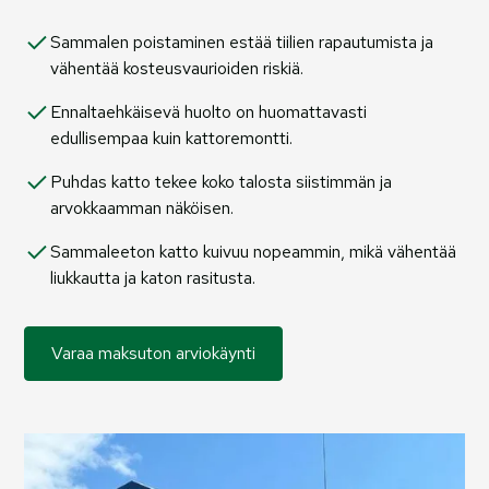
Sammalen poistaminen estää tiilien rapautumista ja
vähentää kosteusvaurioiden riskiä.
Ennaltaehkäisevä huolto on huomattavasti
edullisempaa kuin kattoremontti.
Puhdas katto tekee koko talosta siistimmän ja
arvokkaamman näköisen.
Sammaleeton katto kuivuu nopeammin, mikä vähentää
liukkautta ja katon rasitusta.
Varaa maksuton arviokäynti