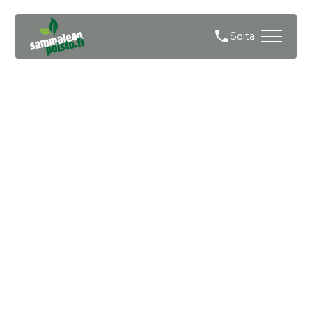
Soita
Sammaleen poisto
tiilikatolta Helsinki