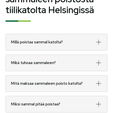
tiilikatolta Helsingissä
Millä poistaa sammal katolta?
Me poistamme sammaleen ammattilaisten välineillä
– käytössä ovat turvalliset harjat, pesurit ja
Mikä tuhoaa sammaleen?
tarvittaessa biologisesti hajoavat käsittelyaineet.
Työ tehdään aina niin, ettei tiilikatto vahingoitu.
Sammaleen kasvua hillitään mekaanisen poiston
lisäksi ympäristöystävällisillä käsittelyaineilla, jotka
Mitä maksaa sammaleen poisto katolta?
estävät uutta kasvua pitkään. Näin katto pysyy
puhtaana ja kuivempana.
Hinta riippuu katon koosta, kaltevuudesta ja
sammaleen määrästä. Annamme aina kiinteän
Miksi sammal pitää poistaa?
tarjouksen kohteen kartoituksen jälkeen, jotta tiedät
kustannukset etukäteen.
Varaa maksuton arviokäynti