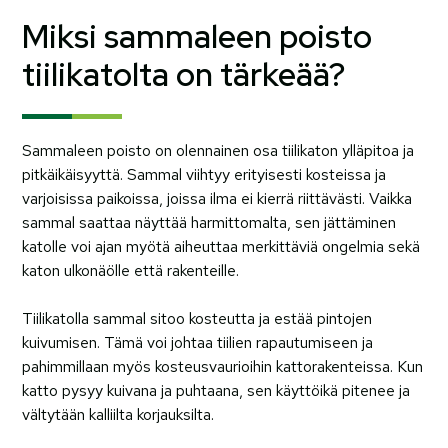
Miksi sammaleen poisto
tiilikatolta on tärkeää?
Sammaleen poisto on olennainen osa tiilikaton ylläpitoa ja
pitkäikäisyyttä. Sammal viihtyy erityisesti kosteissa ja
varjoisissa paikoissa, joissa ilma ei kierrä riittävästi. Vaikka
sammal saattaa näyttää harmittomalta, sen jättäminen
katolle voi ajan myötä aiheuttaa merkittäviä ongelmia sekä
katon ulkonäölle että rakenteille.
Tiilikatolla sammal sitoo kosteutta ja estää pintojen
kuivumisen. Tämä voi johtaa tiilien rapautumiseen ja
pahimmillaan myös kosteusvaurioihin kattorakenteissa. Kun
katto pysyy kuivana ja puhtaana, sen käyttöikä pitenee ja
vältytään kalliilta korjauksilta.