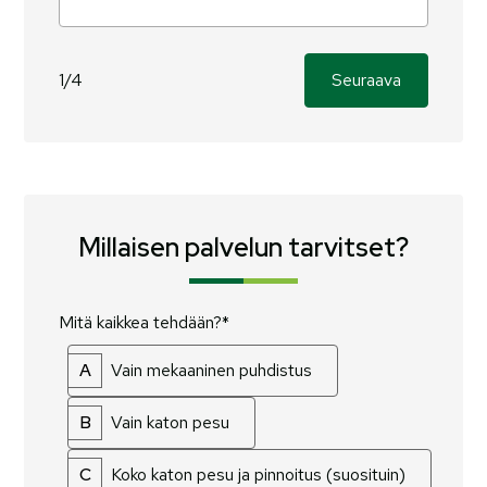
1/4
Seuraava
Millaisen palvelun tarvitset?
Mitä kaikkea tehdään?*
A
Vain mekaaninen puhdistus
B
Vain katon pesu
C
Koko katon pesu ja pinnoitus (suosituin)