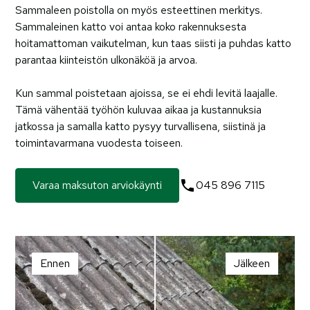
Sammaleen poistolla on myös esteettinen merkitys.
Sammaleinen katto voi antaa koko rakennuksesta
hoitamattoman vaikutelman, kun taas siisti ja puhdas katto
parantaa kiinteistön ulkonäköä ja arvoa.
Kun sammal poistetaan ajoissa, se ei ehdi levitä laajalle.
Tämä vähentää työhön kuluvaa aikaa ja kustannuksia
jatkossa ja samalla katto pysyy turvallisena, siistinä ja
toimintavarmana vuodesta toiseen.
Varaa maksuton arviokäynti
045 896 7115
Ennen
Jälkeen