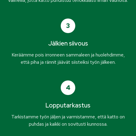
välineillä, jotta katto puhdistuu tehokkaasti ilman vaurioita.
3
Jälkien siivous
Keräämme pois irronneen sammaleen ja huolehdimme,
että piha ja rännit jäävät siisteiksi työn jälkeen.
4
Lopputarkastus
Tarkistamme työn jäljen ja varmistamme, että katto on
puhdas ja kaikki on sovitusti kunnossa.