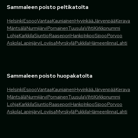
Sammaleen poisto peltikatolta
Helsinki
Espoo
Vantaa
Kauniainen
Hyvinkää
Järvenpää
Kerava
Mäntsälä
Nurmijärvi
Pornainen
Tuusula
Vihti
Kirkkonummi
Lohja
Karkkila
Siuntio
Raasepori
Hanko
Inkoo
Sipoo
Porvoo
Askola
Lapinjärvi
Loviisa
Myrskylä
Pukkila
Hämeenlinna
Lahti
Sammaleen poisto huopakatolta
Helsinki
Espoo
Vantaa
Kauniainen
Hyvinkää
Järvenpää
Kerava
Mäntsälä
Nurmijärvi
Pornainen
Tuusula
Vihti
Kirkkonummi
Lohja
Karkkila
Siuntio
Raasepori
Hanko
Inkoo
Sipoo
Porvoo
Askola
Lapinjärvi
Loviisa
Myrskylä
Pukkila
Hämeenlinna
Lahti