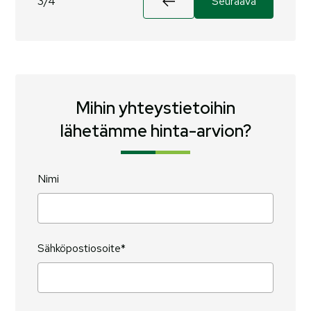
3/4
Seuraava
Mihin yhteystietoihin
lähetämme hinta-arvion?
Nimi
Sähköpostiosoite*