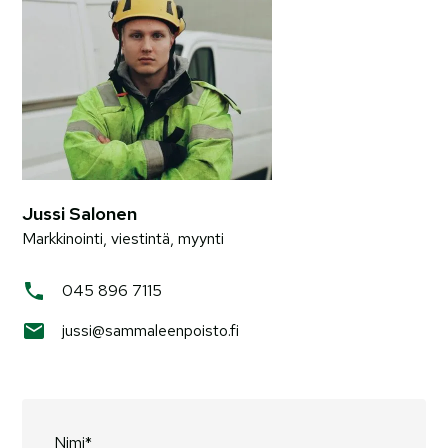
Jussi Salonen
Markkinointi, viestintä, myynti
045 896 7115
jussi@sammaleenpoisto.fi
Nimi*